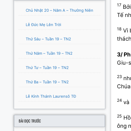
17
Bởi
Chủ Nhật 20 – Năm A – Thường Niên
Tế nh
Lễ Đức Mẹ Lên Trời
18
Vì 
thách
Thứ Sáu – Tuần 19 – TN2
Thứ Năm – Tuần 19 – TN2
3/ P
Giu-s
Thứ Tư – Tuần 19 – TN2
23
như
Thứ Ba – Tuần 19 – TN2
Chúa,
Lễ Kính Thánh Laurensô TĐ
24
và 
25
Hồi
BÀI ĐỌC TRƯỚC
ông n