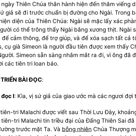
 ngày Thiên Chúa thân hành hiện đến thăm viếng dân
ứ giả sẽ đi trước chuẩn bị đường cho Ngài. Trong bà
hiện diện của Thiên Chúa: Ngài sẽ mặc lấy xác phà
gười có thể trông thấy Ngài bằng xương thịt. Ngài s
 để cảm thông, để trợ giúp, và để xóa sạch tất cả t
, cụ già Simeon là người đầu tiên được xem thấy 
gười. Simeon sẵn sàng nhắm mắt ra đi, vì ông đã đ
i các tiên tri loan báo.
 TRIỂN BÀI ĐỌC
:
 đọc I
: Kìa, vị sứ giả của giao ước mà các ngươi đợi
tiên-tri Malachi được viết sau Thời Lưu Đày, khoản
 tiên-tri Malachi tin triều đại của Đấng Thiên Sai đ
ường trước mặt Ta. Và
bỗng nhiên
Chúa Thượng mà 