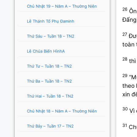
Chủ Nhật 19 – Năm A – Thường Niên
26
Ông
Đấng 
Lễ Thánh Tổ Phụ Đaminh
27
Đượ
Thứ Sáu – Tuần 18 – TN2
toàn 
Lễ Chúa Biến HìnhA
28
thì
Thứ Tư – Tuần 18 – TN2
29
“Mu
Thứ Ba – Tuần 18 – TN2
theo 
xin đ
Thứ Hai – Tuần 18 – TN2
30
Vì 
Chủ Nhật 18 – Năm A – Thường Niên
31
Thứ Bảy – Tuần 17 – TN2
Chú