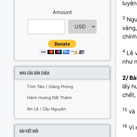
luyện
Amount
3
Ngườ
vàng,
chính
4
Lễ v
như n
NHU CẦU DÂN CHÚA
2/
Bài
lấy h
Tĩnh Tâm / Giảng Phòng
chết,
Hành Hương Đất Thánh
Xin Lễ / Cầu Nguyện
15
và 
16
Vì 
BÀI VIẾT MỚI