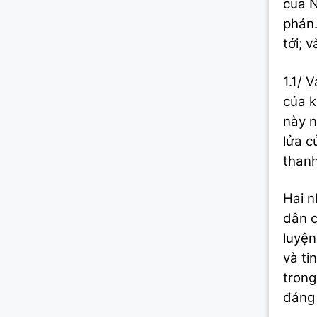
của N
phán.
tới; 
1.1/ 
của k
này n
lửa c
thanh
Hai n
dân c
luyện
và ti
trong
đáng 