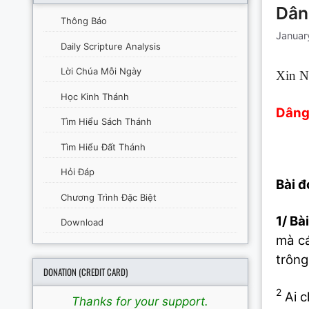
Dân
Thông Báo
Januar
Daily Scripture Analysis
Lời Chúa Mỗi Ngày
Xin N
Học Kinh Thánh
Dâng
Tìm Hiểu Sách Thánh
Tìm Hiểu Đất Thánh
Hỏi Đáp
Bài đ
Chương Trình Đặc Biệt
1/ Bài
Download
mà cá
trông
DONATION (CREDIT CARD)
2
Ai c
Thanks for your support.