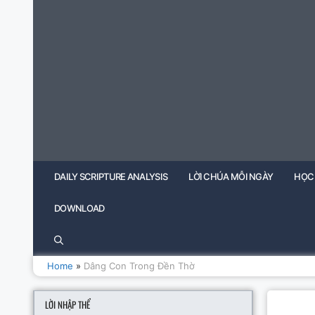
Skip
to
content
DAILY SCRIPTURE ANALYSIS
LỜI CHÚA MỖI NGÀY
HỌC
DOWNLOAD
Home
»
Dâng Con Trong Đền Thờ
LỜI NHẬP THỂ