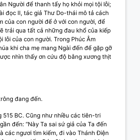
 Người để thanh tẩy họ khỏi mọi tội lỗi;
i đọc II, tác giả Thư Do-thái mô tả cách
m của con người để ở với con người, để
ẽ trải qua tất cả những đau khổ của kiếp
ội lỗi của con người. Trong Phúc Âm
Chúa khi cha mẹ mang Ngài đến để gặp gỡ
ược nhìn thấy ơn cứu độ bằng xương thịt
 trông đang đến.
g 515 BC. Cũng như nhiều các tiên-tri
ã gần đến: “Này Ta sai sứ giả của Ta đến
các ngươi tìm kiếm, đi vào Thánh Điện