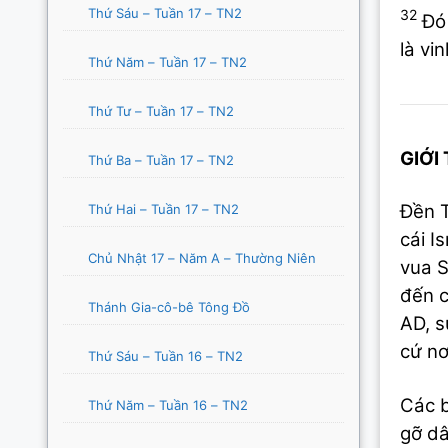
Thứ Sáu – Tuần 17 – TN2
32
Đó 
là vi
Thứ Năm – Tuần 17 – TN2
Thứ Tư – Tuần 17 – TN2
GIỚI
Thứ Ba – Tuần 17 – TN2
Đền T
Thứ Hai – Tuần 17 – TN2
cái I
Chủ Nhật 17 – Năm A – Thường Niên
vua S
đến c
Thánh Gia-cô-bê Tông Đồ
AD, s
cứ nơ
Thứ Sáu – Tuần 16 – TN2
Các b
Thứ Năm – Tuần 16 – TN2
gỡ dâ