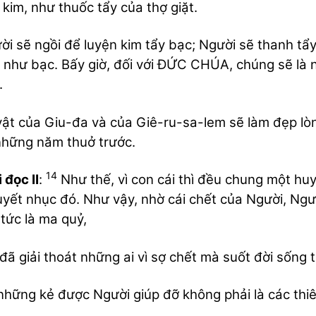
 kim, như thuốc tẩy của thợ giặt.
i sẽ ngồi để luyện kim tẩy bạc; Người sẽ thanh tẩy
 như bạc. Bấy giờ, đối với ĐỨC CHÚA, chúng sẽ là n
.
ật của Giu-đa và của Giê-ru-sa-lem sẽ làm đẹp 
hững năm thuở trước.
14
 đọc II
:
Như thế, vì con cái thì đều chung một h
uyết nhục đó. Như vậy, nhờ cái chết của Người, Ngườ
 tức là ma quỷ,
đã giải thoát những ai vì sợ chết mà suốt đời sống t
những kẻ được Người giúp đỡ không phải là các thi