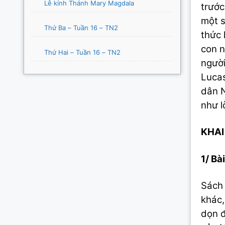
Lễ kính Thánh Mary Magdala
trước
một s
Thứ Ba – Tuần 16 – TN2
thức 
con n
Thứ Hai – Tuần 16 – TN2
người
Lucas
dân N
như lờ
KHAI
1/ Bài
Sách 
khác,
dọn đ