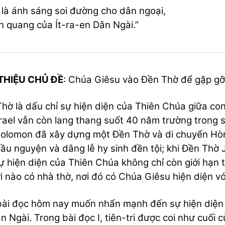
là ánh sáng soi đường cho dân ngoại,
nh quang của Ít-ra-en Dân Ngài.”
 THIỆU CHỦ ĐỀ
: Chúa Giêsu vào Đền Thờ để gặp gỡ
hờ là dấu chỉ sự hiện diện của Thiên Chúa giữa con
srael vẫn còn lang thang suốt 40 năm trường trong 
olomon đã xây dựng một Đền Thờ và di chuyển Hòm
ầu nguyện và dâng lễ hy sinh đền tội; khi Đền Thờ
ự hiện diện của Thiên Chúa không chỉ còn giới hạn t
i nào có nhà thờ, nơi đó có Chúa Giêsu hiện diện v
ài đọc hôm nay muốn nhấn mạnh đến sự hiện diện
n Ngài. Trong bài đọc I, tiên-tri được coi như cuối