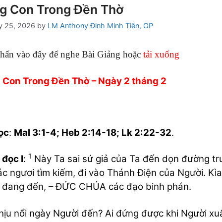
g Con Trong Đền Thờ
y 25, 2026
by
LM Anthony Đinh Minh Tiên, OP
hấn vào đây để nghe Bài Giảng hoặc
tải xuống
 Con Trong Đền Thờ – Ngày 2 tháng 2
ọc
:
Mal 3:1-4; Heb 2:14-18; Lk 2:22-32
.
1
 đọc I
:
Này Ta sai sứ giả của Ta đến dọn đường t
c ngươi tìm kiếm, đi vào Thánh Điện của Người. Kìa,
 đang đến, – ĐỨC CHÚA các đạo binh phán.
hịu nổi ngày Người đến? Ai đứng được khi Người xuấ