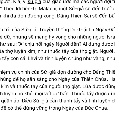
gười. Kìa, vị
sứ giả
của giao ước mà các ngươi đợi 
” Theo lời tiên-tri Malachi, một Sứ-giả sẽ đến trướ
và khi đã dọn đường xong, Đấng Thiên Sai sẽ đến bất
Vai trò của Sứ-giả: Truyền thống Do-thái tin Ngày Đấ
ẻ dữ, nhưng sẽ mang hy vọng cho những người Israel
hư sau: “Ai chịu nổi ngày Người đến? Ai đứng được 
ủa thợ luyện kim, như thuốc tẩy của thợ giặt. Người
 tẩy con cái Lêvi và tinh luyện chúng như vàng, như
hiệm vụ chính của Sứ-giả dọn đường cho Đấng Thiên
húng để họ sẵn sàng cho Ngày của Thiên Chúa. Hai 
 kim và thuốc tẩy của người thợ giặt. Lửa được dùn
nh luyện nó khỏi mọi vết dơ bẩn. Thuốc tẩy được d
 quần áo. Điều Sứ-giả cần thanh tẩy và tinh luyện 
để có thể đứng vững trong Ngày của Đức Chúa.