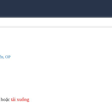
ên, OP
g hoặc
tải xuống