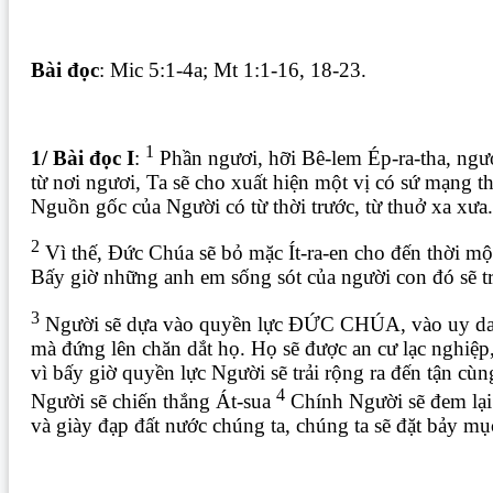
Bài đọc
: Mic 5:1-4a; Mt 1:1-16, 18-23.
1
1/ Bài đọc I
:
Phần ngươi, hỡi Bê-lem Ép-ra-tha, ngươi
từ nơi ngươi, Ta sẽ cho xuất hiện một vị có sứ mạng th
Nguồn gốc của Người có từ thời trước, từ thuở xa xưa.
2
Vì thế, Đức Chúa sẽ bỏ mặc Ít-ra-en cho đến thời mộ
Bấy giờ những anh em sống sót của người con đó sẽ trở
3
Người sẽ dựa vào quyền lực ĐỨC CHÚA, vào uy 
mà đứng lên chăn dắt họ. Họ sẽ được an cư lạc nghiệp
vì bấy giờ quyền lực Người sẽ trải rộng ra đến tận cùng
4
Người sẽ chiến thắng Át-sua
Chính Người sẽ đem lại
và giày đạp đất nước chúng ta, chúng ta sẽ đặt bảy mụ