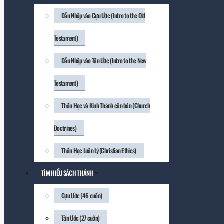
Dẫn Nhập vào Cựu Ước (Intro to the Old
Testament)
Dẫn Nhập vào Tân Ước (Intro to the New
Testament)
Thần Học và Kinh Thánh căn bản (Church
Doctrines)
Thần Học Luân Lý (Christian Ethics)
TÌM HIỂU SÁCH THÁNH
Cựu Ước (46 cuốn)
Tân Ước (27 cuốn)