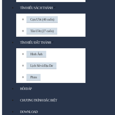
TÌM HIỂU SÁCH THÁNH
Cựu Ước (46 cuốn)
Tân Ước (27 cuốn)
TÌM HIỂU ĐẤT THÁNH
Hình Ảnh
Lịch Sử và Địa Dư
Phim
HỎI ĐÁP
CHƯƠNG TRÌNH ĐẶC BIỆT
DOWNLOAD