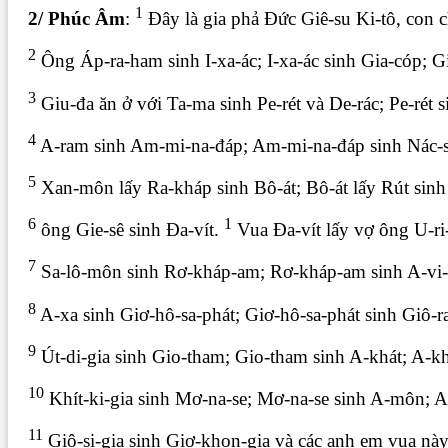
1
2/ Phúc Âm
:
Đây là gia phả Đức Giê-su Ki-tô, con 
2
Ông Áp-ra-ham sinh I-xa-ác; I-xa-ác sinh Gia-cóp; G
3
Giu-đa ăn ở với Ta-ma sinh Pe-rét và De-rác; Pe-rét 
4
A-ram sinh Am-mi-na-đáp; Am-mi-na-đáp sinh Nác-
5
Xan-môn lấy Ra-kháp sinh Bô-át; Bô-át lấy Rút sinh 
6
1
ông Gie-sê sinh Đa-vít.
Vua Đa-vít lấy vợ ông U-ri
7
Sa-lô-môn sinh Rơ-kháp-am; Rơ-kháp-am sinh A-vi-gi
8
A-xa sinh Giơ-hô-sa-phát; Giơ-hô-sa-phát sinh Giô-r
9
Út-di-gia sinh Gio-tham; Gio-tham sinh A-khát; A-khá
10
Khít-ki-gia sinh Mơ-na-se; Mơ-na-se sinh A-môn; A
11
Giô-si-gia sinh Giơ-khon-gia và các anh em vua này;