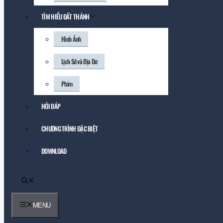
TÌM HIỂU ĐẤT THÁNH
Hình Ảnh
Lịch Sử và Địa Dư
Phim
HỎI ĐÁP
CHƯƠNG TRÌNH ĐẶC BIỆT
DOWNLOAD
MENU