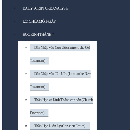
DAILY SCRIPTURE ANALYSIS
LỜI CHÚA MỖI NGÀY
HỌC KINH THÁNH
Dẫn Nhập vào Cựu Ước (Intro to the Old
Testament)
Dẫn Nhập vào Tân Ước (Intro to the New
Testament)
Thần Học và Kinh Thánh căn bản (Church
Doctrines)
Thần Học Luân Lý (Christian Ethics)