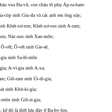
cháu vua Đa-vít, con cháu tổ phụ Áp-ra-ham:
ia-cóp sinh Giu-đa và các anh em ông này;
sinh Khét-xơ-ron; Khét-xơ-ron sinh A-ram;
son; Nác-son sinh Xan-môn;
Ô-vết; Ô-vết sinh Gie-sê;
-gia sinh Sa-lô-môn
a; A-vi-gia sinh A-xa;
am; Giô-ram sinh Út-di-gia;
t sinh Khít-ki-gia;
-môn sinh Giô-si-gia;
 kế đó là thời lưu đày ở Ba-by-lon.