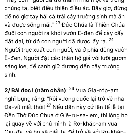
chúng ta, biết điều thiện điều ác. Bây giờ, đừng
để nó giơ tay hái cả trái cây trường sinh mà ăn
23
và được sống mãi.”
Đức Chúa là Thiên Chúa
đuổi con người ra khỏi vườn Ê-đen để cày cấy
24
đất đai, từ đó con người đã được lấy ra.
Người trục xuất con người, và ở phía đông vườn
Ê-đen, Người đặt các thần hộ giá với lưỡi gươm
sáng loé, để canh giữ đường đến cây trường
sinh.
26
2/ Bài đọc I (năm chẵn)
:
Vua Gia-róp-am
nghĩ bụng rằng: “Rồi vương quốc lại trở về nhà
27
Đa-vít mất thôi!
Nếu dân này cứ lên tế lễ tại
Đền Thờ Đức Chúa ở Giê-ru-sa-lem, thì lòng họ
lại quay về với chủ mình là Rơ-kháp-am vua
Giu-đa, và họ sẽ giết ta để trở về với Rơ-kháp-