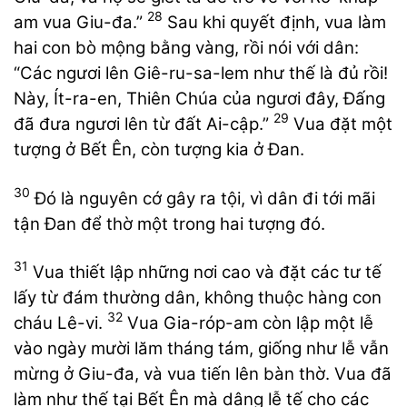
28
am vua Giu-đa.”
Sau khi quyết định, vua làm
hai con bò mộng bằng vàng, rồi nói với dân:
“Các ngươi lên Giê-ru-sa-lem như thế là đủ rồi!
Này, Ít-ra-en, Thiên Chúa của ngươi đây, Đấng
29
đã đưa ngươi lên từ đất Ai-cập.”
Vua đặt một
tượng ở Bết Ên, còn tượng kia ở Đan.
30
Đó là nguyên cớ gây ra tội, vì dân đi tới mãi
tận Đan để thờ một trong hai tượng đó.
31
Vua thiết lập những nơi cao và đặt các tư tế
lấy từ đám thường dân, không thuộc hàng con
32
cháu Lê-vi.
Vua Gia-róp-am còn lập một lễ
vào ngày mười lăm tháng tám, giống như lễ vẫn
mừng ở Giu-đa, và vua tiến lên bàn thờ. Vua đã
làm như thế tại Bết Ên mà dâng lễ tế cho các