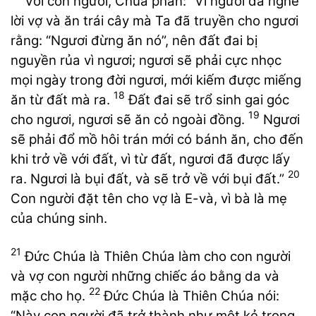
Với con người, Chúa phán: “Vì ngươi đã nghe
lời vợ và ăn trái cây mà Ta đã truyền cho ngươi
rằng: “Ngươi đừng ăn nó”, nên đất đai bị
nguyền rủa vì ngươi; ngươi sẽ phải cực nhọc
mọi ngày trong đời ngươi, mới kiếm được miếng
18
ăn từ đất mà ra.
Đất đai sẽ trổ sinh gai góc
19
cho ngươi, ngươi sẽ ăn cỏ ngoài đồng.
Ngươi
sẽ phải đổ mồ hôi trán mới có bánh ăn, cho đến
khi trở về với đất, vì từ đất, ngươi đã được lấy
20
ra. Ngươi là bụi đất, và sẽ trở về với bụi đất.”
Con người đặt tên cho vợ là E-và, vì bà là mẹ
của chúng sinh.
21
Đức Chúa là Thiên Chúa làm cho con người
và vợ con người những chiếc áo bằng da và
22
mặc cho họ.
Đức Chúa là Thiên Chúa nói:
“Này con người đã trở thành như một kẻ trong