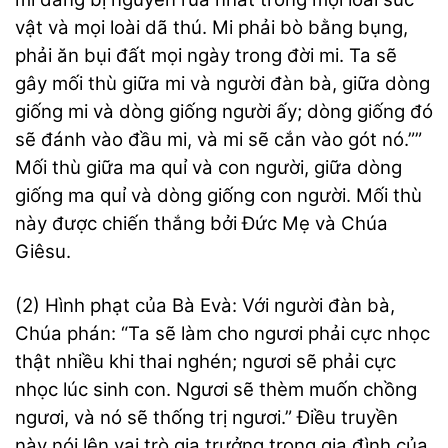
vật và mọi loài dã thú. Mi phải bò bằng bụng,
phải ăn bụi đất mọi ngày trong đời mi. Ta sẽ
gây mối thù giữa mi và người đàn bà, giữa dòng
giống mi và dòng giống người ấy; dòng giống đó
sẽ đánh vào đầu mi, và mi sẽ cắn vào gót nó.””
Mối thù giữa ma quỉ và con người, giữa dòng
giống ma quỉ và dòng giống con người. Mối thù
này được chiến thắng bởi Đức Mẹ và Chúa
Giêsu.
(2) Hình phạt của Bà Evà: Với người đàn bà,
Chúa phán: “Ta sẽ làm cho ngươi phải cực nhọc
thật nhiều khi thai nghén; ngươi sẽ phải cực
nhọc lúc sinh con. Ngươi sẽ thèm muốn chồng
ngươi, và nó sẽ thống trị ngươi.” Điều truyền
này nói lên vai trò gia trưởng trong gia đình của