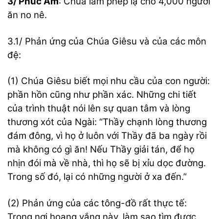
3/ Phúc Âm
: Chúa làm phép lạ cho 4,000 người
ăn no nê.
3.1/ Phản ứng của Chúa Giêsu và của các môn
đệ:
(1) Chúa Giêsu biết mọi nhu cầu của con người:
phần hồn cũng như phần xác. Những chi tiết
của trình thuật nói lên sự quan tâm và lòng
thương xót của Ngài: “Thầy chạnh lòng thương
đám đông, vì họ ở luôn với Thầy đã ba ngày rồi
mà không có gì ăn! Nếu Thầy giải tán, để họ
nhịn đói mà về nhà, thì họ sẽ bị xỉu dọc đường.
Trong số đó, lại có những người ở xa đến.”
(2) Phản ứng của các tông-đồ rất thực tế:
Trong nơi hoang vắng này, làm sao tìm được