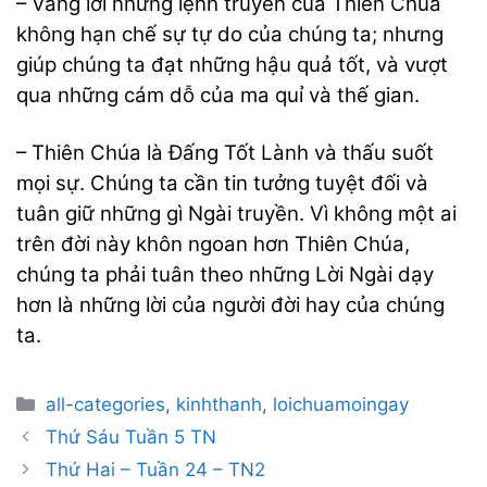
– Vâng lời những lệnh truyền của Thiên Chúa
không hạn chế sự tự do của chúng ta; nhưng
giúp chúng ta đạt những hậu quả tốt, và vượt
qua những cám dỗ của ma quỉ và thế gian.
– Thiên Chúa là Đấng Tốt Lành và thấu suốt
mọi sự. Chúng ta cần tin tưởng tuyệt đối và
tuân giữ những gì Ngài truyền. Vì không một ai
trên đời này khôn ngoan hơn Thiên Chúa,
chúng ta phải tuân theo những Lời Ngài dạy
hơn là những lời của người đời hay của chúng
ta.
Categories
all-categories
,
kinhthanh
,
loichuamoingay
Post
Thứ Sáu Tuần 5 TN
navigation
Thứ Hai – Tuần 24 – TN2