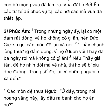
con bò mộng vua đã làm ra. Vua đặt ở Bết Ên
các tư tế để phục vụ tại các nơi cao mà vua đã
thiết lập.
1
3/ Phúc Âm
:
Trong những ngày ấy, lại có một
đám rất đông, và họ không có gì ăn, nên Đức
2
Giê-su gọi các môn đệ lại mà nói:
“Thầy chạnh
lòng thương đám đông, vì họ ở luôn với Thầy đã
3
ba ngày rồi mà không có gì ăn!
Nếu Thầy giải
tán, để họ nhịn đói mà về nhà, thì họ sẽ bị xỉu
dọc đường. Trong số đó, lại có những người ở
xa đến.”
4
Các môn đệ thưa Người: “Ở đây, trong nơi
hoang vắng này, lấy đâu ra bánh cho họ ăn
no?”