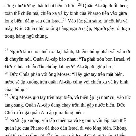
23
sững như tường thành hai bên tả hữu.
Quân Ai-cập đuổi theo;
toàn thể chiến mã, chiến xa và kỵ binh của Pharao tiến vào giữa
24
lòng biển, đằng sau dân Israel.
Vào lúc gần sáng, từ cột lửa và
mây, Đức Chúa nhìn xuống hàng ngũ Ai-cập, Người gây rối loạn
trong hàng ngũ chúng.
25
Người làm cho chiến xa kẹt bánh, khiến chúng phải vất vả mới
di chuyển nổi. Quân Ai-cập bảo nhau: “Ta phải trốn bọn Israel, vì
Đức Chúa chiến đấu chống lại người Ai-cập để giúp họ.”
26
Đức Chúa phán với ông Moses: “Hãy giơ tay trên mặt biển,
nước sẽ ập xuống trên quân Ai-cập cùng với chiến xa và kỵ binh
của chúng.”
27
Ông Moses giơ tay trên mặt biển, và biển ập lại như cũ, vào lúc
tảng sáng. Quân Ai-cập đang chạy trốn thì gặp nước biển, Đức
Chúa xô ngã quân Ai-cập giữa lòng biển.
28
Nước ập xuống, vùi lấp chiến xa và kỵ binh, vùi lấp toàn thể
quân lực của Pharao đã theo dân Israel đi vào lòng biển. Không
29
một tên nào sống sót.
Còn con cái Israel đã đi giữa lòng biển