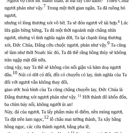
“Người vợ cưới lúc thanh xuân, ai mà rẫy cho đành?” Thiên Chúa
7
ngươi phán như vậy.
Trong một thời gian ngắn, Ta đã ruồng bỏ
ngươi,
8
nhưng vì lòng thương xót vô bờ, Ta sẽ đón ngươi về tái hợp.
Lúc
lửa giận bừng bừng, Ta đã một thời ngoảnh mặt chẳng nhìn
ngươi, nhưng vì tình nghĩa ngàn đời, Ta lại chạnh lòng thương
9
xót, Đức Chúa, Đấng cứu chuộc ngươi, phán như vậy.
Ta cũng
sẽ làm như thời Noah: lúc đó, Ta đã thề rằng hồng thủy sẽ không
tràn ngập mặt đất nữa,
cũng vậy, nay Ta thề sẽ không còn nổi giận và hăm doạ ngươi
10
đâu.
Núi có dời có đổi, đồi có chuyển có lay, tình nghĩa của Ta
đối với ngươi vẫn không thay đổi,
giao ước hoà bình của Ta cũng chẳng chuyển lay, Đức Chúa là
11
Đấng thương xót ngươi phán như vậy.
Hỡi thành đô khốn đốn,
ba chìm bảy nổi, không người ủi an!
Này, đá của ngươi, Ta lấy phẩm màu tô điểm, nền móng ngươi,
12
Ta đặt trên lam ngọc,
lỗ châu mai tường thành, Ta xây bằng
hồng ngọc, các cửa thành ngươi, bằng pha lê,
13