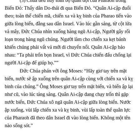
(3) Chúa tiêu hủy toàn bộ quân đội của Pharaoh trong
Biển Đỏ: Thấy dân Do-thái đi qua Biển Đỏ. “Quân Ai-cập đuổi
theo; toàn thể chiến mã, chiến xa và kỵ binh của Pharao tiến vào
giữa lòng biển, đằng sau dân Israel. Vào lúc gần sáng, từ cột lửa
và mây, Đức Chúa nhìn xuống hàng ngũ Ai-cập, Người gây rối
loạn trong hàng ngũ chúng. Người làm cho chiến xa kẹt bánh
khiến chúng phải vất vả mới di chuyển nổi. Quân Ai-cập bảo
nhau: “Ta phải trốn bọn Israel, vì Đức Chúa chiến đấu chống lại
người Ai-cập để giúp họ.””
Đức Chúa phán với ông Moses: “Hãy giơ tay trên mặt
biển, nước sẽ ập xuống trên quân Ai-cập cùng với chiến xa và kỵ
binh của chúng.” Ông Moses giơ tay trên mặt biển, và biển ập lại
như cũ, vào lúc tảng sáng. Quân Ai-cập đang chạy trốn thì gặp
nước biển, Đức Chúa xô ngã quân Ai-cập giữa lòng biển. Nước
ập xuống, vùi lấp chiến xa và kỵ binh, vùi lấp toàn thể quân lực
của Pharaoh đã theo dân Israel đi vào lòng biển. Không một tên
nào sống sót.”