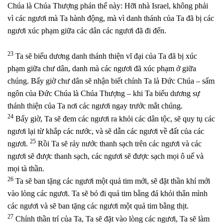
Chúa là Chúa Thượng phán thế này: Hỡi nhà Israel, không phải
vì các ngươi mà Ta hành động, mà vì danh thánh của Ta đã bị các
ngươi xúc phạm giữa các dân các ngươi đã đi đến.
23
Ta sẽ biểu dương danh thánh thiện vĩ đại của Ta đã bị xúc
phạm giữa chư dân, danh mà các ngươi đã xúc phạm ở giữa
chúng. Bấy giờ chư dân sẽ nhận biết chính Ta là Đức Chúa – sấm
ngôn của Đức Chúa là Chúa Thượng – khi Ta biểu dương sự
thánh thiện của Ta nơi các ngươi ngay trước mắt chúng.
24
Bấy giờ, Ta sẽ đem các ngươi ra khỏi các dân tộc, sẽ quy tụ các
ngươi lại từ khắp các nước, và sẽ dẫn các ngươi về đất của các
25
ngươi.
Rồi Ta sẽ rảy nước thanh sạch trên các ngươi và các
ngươi sẽ được thanh sạch, các ngươi sẽ được sạch mọi ô uế và
mọi tà thần.
26
Ta sẽ ban tặng các ngươi một quả tim mới, sẽ đặt thần khí mới
vào lòng các ngươi. Ta sẽ bỏ đi quả tim bằng đá khỏi thân mình
các ngươi và sẽ ban tặng các ngươi một quả tim bằng thịt.
27
Chính thần trí của Ta, Ta sẽ đặt vào lòng các ngươi, Ta sẽ làm