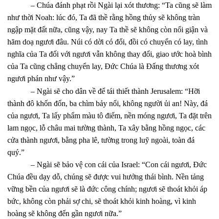
– Chúa đánh phạt rồi Ngài lại xót thương: “Ta cũng sẽ làm
như thời Noah: lúc đó, Ta đã thề rằng hồng thủy sẽ không tràn
ngập mặt đất nữa, cũng vậy, nay Ta thề sẽ không còn nổi giận và
hăm doạ ngươi đâu. Núi có dời có đổi, đồi có chuyển có lay, tình
nghĩa của Ta đối với ngươi vẫn không thay đổi, giao ước hoà bình
của Ta cũng chẳng chuyển lay, Đức Chúa là Đấng thương xót
ngươi phán như vậy.”
– Ngài sẽ cho dân về để tái thiết thành Jerusalem: “Hỡi
thành đô khốn đốn, ba chìm bảy nổi, không người ủi an! Này, đá
của ngươi, Ta lấy phẩm màu tô điểm, nền móng ngươi, Ta đặt trên
lam ngọc, lỗ châu mai tường thành, Ta xây bằng hồng ngọc, các
cửa thành ngươi, bằng pha lê, tường trong luỹ ngoài, toàn đá
quý.”
– Ngài sẽ bảo vệ con cái của Israel: “Con cái ngươi, Đức
Chúa đều dạy dỗ, chúng sẽ được vui hưởng thái bình. Nền tảng
vững bền của ngươi sẽ là đức công chính; ngươi sẽ thoát khỏi áp
bức, không còn phải sợ chi, sẽ thoát khỏi kinh hoàng, vì kinh
hoàng sẽ không đến gần ngươi nữa.”