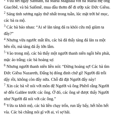
Vừa hết ngày Sabbath, bà Maria Magdala với bà Maria mẹ ông
Giacôbê, và bà Salômê, mua dầu thơm để đi ướp xác Đức Giêsu.
2
Sáng tinh sương ngày thứ nhất trong tuần, lúc mặt trời hé mọc,
các bà ra mộ.
3
Các bà bảo nhau: “Ai sẽ lăn tảng đá ra khỏi cửa mộ giùm ta
đây?”
4
Nhưng vừa ngước mắt lên, các bà đã thấy tảng đá lăn ra một
bên rồi, mà tảng đá ấy lớn lắm.
5
Vào trong mộ, các bà thấy một người thanh niên ngồi bên phải,
mặc áo trắng; các bà hoảng sợ.
6
Nhưng người thanh niên liền nói: “Đừng hoảng sợ! Các bà tìm
Đức Giêsu Nazareth, Đấng bị đóng đinh chứ gì! Người đã trỗi
dậy rồi, không còn đây nữa. Chỗ đã đặt Người đây này!
7
Xin các bà về nói với môn đệ Người và ông Phêrô rằng Người
sẽ đến Galilee trước các ông. Ở đó, các ông sẽ được thấy Người
như Người đã nói với các ông.”
8
Vừa ra khỏi mộ, các bà liền chạy trốn, run lẩy bẩy, hết hồn hết
vía. Các bà chẳng nói gì với ai, vì sợ hãi.