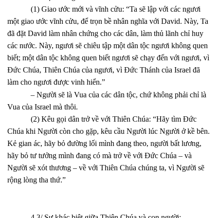
(1) Giao ước mới và vĩnh cửu: “Ta sẽ lập với các ngươi
một giao ước vĩnh cửu, để trọn bề nhân nghĩa với David. Này, Ta
đã đặt David làm nhân chứng cho các dân, làm thủ lãnh chỉ huy
các nước. Này, ngươi sẽ chiêu tập một dân tộc ngươi không quen
biết; một dân tộc không quen biết ngươi sẽ chạy đến với ngươi, vì
Đức Chúa, Thiên Chúa của ngươi, vì Đức Thánh của Israel đã
làm cho ngươi được vinh hiển.”
– Người sẽ là Vua của các dân tộc, chứ không phải chỉ là
Vua của Israel mà thôi.
(2) Kêu gọi dân trở về với Thiên Chúa: “Hãy tìm Đức
Chúa khi Người còn cho gặp, kêu cầu Người lúc Người ở kề bên.
Kẻ gian ác, hãy bỏ đường lối mình đang theo, người bất lương,
hãy bỏ tư tưởng mình đang có mà trở về với Đức Chúa – và
Người sẽ xót thương – về với Thiên Chúa chúng ta, vì Người sẽ
rộng lòng tha thứ.”
4.3/ Sự khác biệt giữa Thiên Chúa và con người: