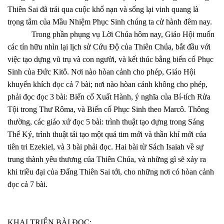
Thiên Sai đã trải qua cuộc khổ nạn và sống lại vinh quang là
trọng tâm của Mầu Nhiệm Phục Sinh chúng ta cử hành đêm nay.
Trong phần phụng vụ Lời Chúa hôm nay, Giáo Hội muốn
các tín hữu nhìn lại lịch sử Cứu Độ của Thiên Chúa, bắt đầu với
việc tạo dựng vũ trụ và con người, và kết thúc bằng biến cố Phục
Sinh của Đức Kitô. Nơi nào hòan cảnh cho phép, Giáo Hội
khuyến khích đọc cả 7 bài; nơi nào hòan cảnh không cho phép,
phải đọc đọc 3 bài: Biến cố Xuất Hành, ý nghĩa của Bí-tích Rửa
Tội trong Thư Rôma, và Biến cố Phục Sinh theo Marcô. Thông
thường, các giáo xứ đọc 5 bài: trình thuật tạo dựng trong Sáng
Thế Ký, trình thuật tái tạo một quả tim mới và thần khí mới của
tiên tri Ezekiel, và 3 bài phải đọc. Hai bài từ Sách Isaiah về sự
trung thành yêu thương của Thiên Chúa, và những gì sẽ xảy ra
khi triều đại của Đấng Thiên Sai tới, cho những nơi có hòan cảnh
đọc cả 7 bài.
KHAI TRIỂN BÀI ĐỌC: