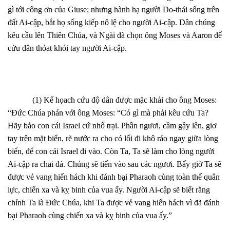
gì tới công ơn của Giuse; nhưng hành hạ người Do-thái sống trên
đất Ai-cập, bắt họ sống kiếp nô lệ cho người Ai-cập. Dân chúng
kêu cầu lên Thiên Chúa, và Ngài đã chọn ông Moses và Aaron để
cứu dân thóat khỏi tay người Ai-cập.
(1) Kế họach cứu độ dân được mặc khải cho ông Moses:
“Đức Chúa phán với ông Moses: “Có gì mà phải kêu cứu Ta?
Hãy bảo con cái Israel cứ nhổ trại. Phần ngươi, cầm gậy lên, giơ
tay trên mặt biển, rẽ nước ra cho có lối đi khô ráo ngay giữa lòng
biển, để con cái Israel đi vào. Còn Ta, Ta sẽ làm cho lòng người
Ai-cập ra chai đá. Chúng sẽ tiến vào sau các ngươi. Bấy giờ Ta sẽ
được vẻ vang hiển hách khi đánh bại Pharaoh cùng toàn thể quân
lực, chiến xa và kỵ binh của vua ấy. Người Ai-cập sẽ biết rằng
chính Ta là Đức Chúa, khi Ta được vẻ vang hiển hách vì đã đánh
bại Pharaoh cùng chiến xa và kỵ binh của vua ấy.”