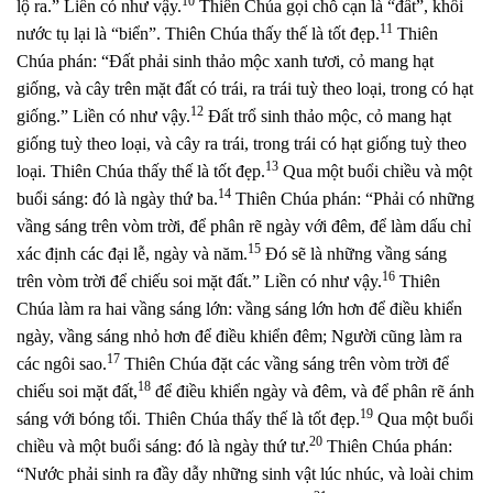
10
lộ ra.” Liền có như vậy.
Thiên Chúa gọi chỗ cạn là “đất”, khối
11
nước tụ lại là “biển”. Thiên Chúa thấy thế là tốt đẹp.
Thiên
Chúa phán: “Đất phải sinh thảo mộc xanh tươi, cỏ mang hạt
giống, và cây trên mặt đất có trái, ra trái tuỳ theo loại, trong có hạt
12
giống.” Liền có như vậy.
Đất trổ sinh thảo mộc, cỏ mang hạt
giống tuỳ theo loại, và cây ra trái, trong trái có hạt giống tuỳ theo
13
loại. Thiên Chúa thấy thế là tốt đẹp.
Qua một buổi chiều và một
14
buổi sáng: đó là ngày thứ ba.
Thiên Chúa phán: “Phải có những
vầng sáng trên vòm trời, để phân rẽ ngày với đêm, để làm dấu chỉ
15
xác định các đại lễ, ngày và năm.
Đó sẽ là những vầng sáng
16
trên vòm trời để chiếu soi mặt đất.” Liền có như vậy.
Thiên
Chúa làm ra hai vầng sáng lớn: vầng sáng lớn hơn để điều khiển
ngày, vầng sáng nhỏ hơn để điều khiển đêm; Người cũng làm ra
17
các ngôi sao.
Thiên Chúa đặt các vầng sáng trên vòm trời để
18
chiếu soi mặt đất,
để điều khiển ngày và đêm, và để phân rẽ ánh
19
sáng với bóng tối. Thiên Chúa thấy thế là tốt đẹp.
Qua một buổi
20
chiều và một buổi sáng: đó là ngày thứ tư.
Thiên Chúa phán:
“Nước phải sinh ra đầy dẫy những sinh vật lúc nhúc, và loài chim