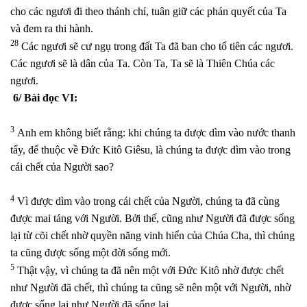
cho các ngươi đi theo thánh chỉ, tuân giữ các phán quyết của Ta
và đem ra thi hành.
28
Các ngươi sẽ cư ngụ trong đất Ta đã ban cho tổ tiên các ngươi.
Các ngươi sẽ là dân của Ta. Còn Ta, Ta sẽ là Thiên Chúa các
ngươi.
6/ Bài đọc VI:
3
Anh em không biết rằng: khi chúng ta được dìm vào nước thanh
tẩy, để thuộc về Đức Kitô Giêsu, là chúng ta được dìm vào trong
cái chết của Người sao?
4
Vì được dìm vào trong cái chết của Người, chúng ta đã cùng
được mai táng với Người. Bởi thế, cũng như Người đã được sống
lại từ cõi chết nhờ quyền năng vinh hiển của Chúa Cha, thì chúng
ta cũng được sống một đời sống mới.
5
Thật vậy, vì chúng ta đã nên một với Đức Kitô nhờ được chết
như Người đã chết, thì chúng ta cũng sẽ nên một với Người, nhờ
được sống lại như Người đã sống lại.