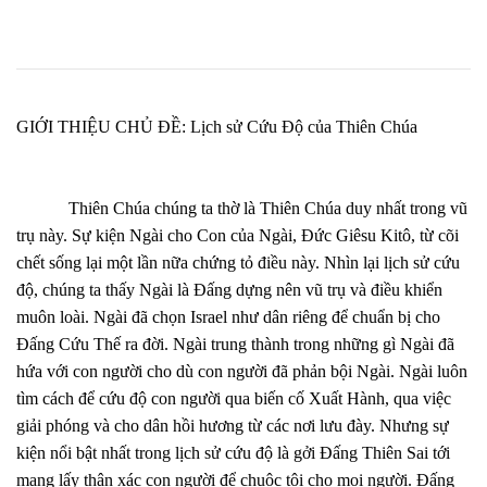
GIỚI THIỆU CHỦ ĐỀ: Lịch sử Cứu Độ của Thiên Chúa
Thiên Chúa chúng ta thờ là Thiên Chúa duy nhất trong vũ
trụ này. Sự kiện Ngài cho Con của Ngài, Đức Giêsu Kitô, từ cõi
chết sống lại một lần nữa chứng tỏ điều này. Nhìn lại lịch sử cứu
độ, chúng ta thấy Ngài là Đấng dựng nên vũ trụ và điều khiển
muôn loài. Ngài đã chọn Israel như dân riêng để chuẩn bị cho
Đấng Cứu Thế ra đời. Ngài trung thành trong những gì Ngài đã
hứa với con người cho dù con người đã phản bội Ngài. Ngài luôn
tìm cách để cứu độ con người qua biến cố Xuất Hành, qua việc
giải phóng và cho dân hồi hương từ các nơi lưu đày. Nhưng sự
kiện nổi bật nhất trong lịch sử cứu độ là gởi Đấng Thiên Sai tới
mang lấy thân xác con người để chuộc tội cho mọi người. Đấng