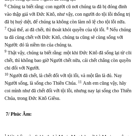
6
Chúng ta biết rằng: con người cũ nơi chúng ta đã bị đóng đinh
vào thập giá với Đức Kitô, như vậy, con người do tội lỗi thống trị
đã bị huỷ diệt, để chúng ta không còn làm nô lệ cho tội lỗi nữa.
7
8
Quả thế, ai đã chết, thì thoát khỏi quyền của tội lỗi.
Nếu chúng
ta đã cùng chết với Đức Kitô, chúng ta cũng sẽ cùng sống với
Người: đó là niềm tin của chúng ta.
9
Thật vậy, chúng ta biết rằng: một khi Đức Kitô đã sống lại từ cõi
chết, thì không bao giờ Người chết nữa, cái chết chẳng còn quyền
chi đối với Người.
10
Người đã chết, là chết đối với tội lỗi, và một lần là đủ. Nay
11
Người sống, là sống cho Thiên Chúa.
Anh em cũng vậy, hãy
coi mình như đã chết đối với tội lỗi, nhưng nay lại sống cho Thiên
Chúa, trong Đức Kitô Giêsu.
7/ Phúc Âm:
1