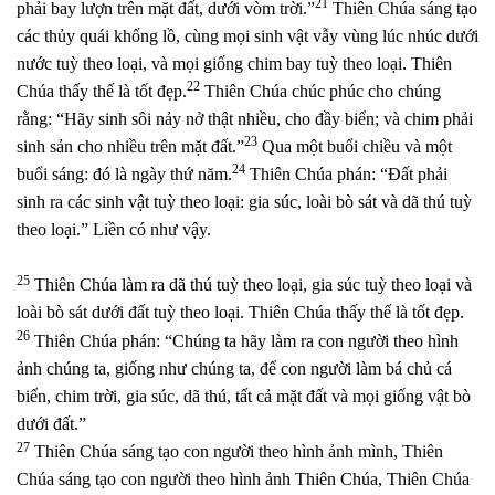
21
phải bay lượn trên mặt đất, dưới vòm trời.”
Thiên Chúa sáng tạo
các thủy quái khổng lồ, cùng mọi sinh vật vẫy vùng lúc nhúc dưới
nước tuỳ theo loại, và mọi giống chim bay tuỳ theo loại. Thiên
22
Chúa thấy thế là tốt đẹp.
Thiên Chúa chúc phúc cho chúng
rằng: “Hãy sinh sôi nảy nở thật nhiều, cho đầy biển; và chim phải
23
sinh sản cho nhiều trên mặt đất.”
Qua một buổi chiều và một
24
buổi sáng: đó là ngày thứ năm.
Thiên Chúa phán: “Đất phải
sinh ra các sinh vật tuỳ theo loại: gia súc, loài bò sát và dã thú tuỳ
theo loại.” Liền có như vậy.
25
Thiên Chúa làm ra dã thú tuỳ theo loại, gia súc tuỳ theo loại và
loài bò sát dưới đất tuỳ theo loại.
Thiên Chúa thấy thế là tốt đẹp.
26
Thiên Chúa phán: “Chúng ta hãy làm ra con người theo hình
ảnh chúng ta, giống như chúng ta, để con người làm bá chủ cá
biển, chim trời, gia súc, dã thú, tất cả mặt đất và mọi giống vật bò
dưới đất.”
27
Thiên Chúa sáng tạo con người theo hình ảnh mình, Thiên
Chúa sáng tạo con người theo hình ảnh Thiên Chúa, Thiên Chúa