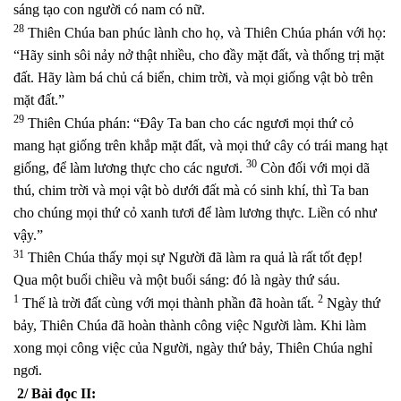
sáng tạo con người có nam có nữ.
28
Thiên Chúa ban phúc lành cho họ, và Thiên Chúa phán với họ:
“Hãy sinh sôi nảy nở thật nhiều, cho đầy mặt đất, và thống trị mặt
đất. Hãy làm bá chủ cá biển, chim trời, và mọi giống vật bò trên
mặt đất.”
29
Thiên Chúa phán: “Đây Ta ban cho các ngươi mọi thứ cỏ
mang hạt giống trên khắp mặt đất, và mọi thứ cây có trái mang hạt
30
giống, để làm lương thực cho các ngươi.
Còn đối với mọi dã
thú, chim trời và mọi vật bò dưới đất mà có sinh khí, thì Ta ban
cho chúng mọi thứ cỏ xanh tươi để làm lương thực. Liền có như
vậy.”
31
Thiên Chúa thấy mọi sự Người đã làm ra quả là rất tốt đẹp!
Qua một buổi chiều và một buổi sáng: đó là ngày thứ sáu.
1
2
Thế là trời đất cùng với mọi thành phần đã hoàn tất.
Ngày thứ
bảy, Thiên Chúa đã hoàn thành công việc Người làm. Khi làm
xong mọi công việc của Người, ngày thứ bảy, Thiên Chúa nghỉ
ngơi.
2/ Bài đọc II: