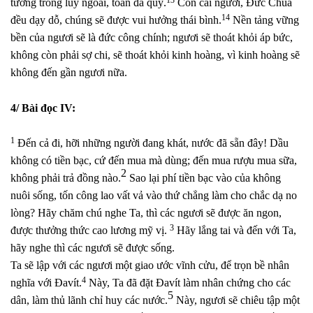
tường trong luỹ ngoài, toàn đá quý.
Con cái ngươi, Đức Chúa
14
đều dạy dỗ, chúng sẽ được vui hưởng thái bình.
Nền tảng vững
bền của ngươi sẽ là đức công chính; ngươi sẽ thoát khỏi áp bức,
không còn phải sợ chi, sẽ thoát khỏi kinh hoàng, vì kinh hoàng sẽ
không đến gần ngươi nữa.
4/ Bài đọc IV:
1
Đến cả đi, hỡi những người đang khát, nước đã sẵn đây! Dầu
không có tiền bạc, cứ đến mua mà dùng; đến mua rượu mua sữa,
2
không phải trả đồng nào.
Sao lại phí tiền bạc vào của không
nuôi sống, tốn công lao vất vả vào thứ chẳng làm cho chắc dạ no
lòng? Hãy chăm chú nghe Ta, thì các ngươi sẽ được ăn ngon,
3
được thưởng thức cao lương mỹ vị.
Hãy lắng tai và đến với Ta,
hãy nghe thì các ngươi sẽ được sống.
Ta sẽ lập với các ngươi một giao ước vĩnh cửu, để trọn bề nhân
4
nghĩa với Đavít.
Này, Ta đã đặt Đavít làm nhân chứng cho các
5
dân, làm thủ lãnh chỉ huy các nước.
Này, ngươi sẽ chiêu tập một