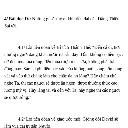
4/ Bài đọc IV:
Những gì sẽ xảy ra khi triều đại của Đấng Thiên
Sai tới.
4.1/ Lời tiên đóan về Bí-tích Thánh Thể: “Đến cả đi, hỡi
những người đang khát, nước đã sẵn đây! Dầu không có tiền bạc,
cứ đến mua mà dùng; đến mua rượu mua sữa, không phải trả
đồng nào. Sao lại phí tiền bạc vào của không nuôi sống, tốn công
vất vả vào thứ chẳng làm cho chắc dạ no lòng? Hãy chăm chú
nghe Ta, thì các ngươi sẽ được ăn ngon, được thưởng thức cao
lương mỹ vị. Hãy lắng tai và đến với Ta, hãy nghe thì các ngươi
sẽ được sống.”
4.2/ Lời tiên đóan về giao ước mới: Giòng dõi David sẽ
làm vua cai trị dân Người.