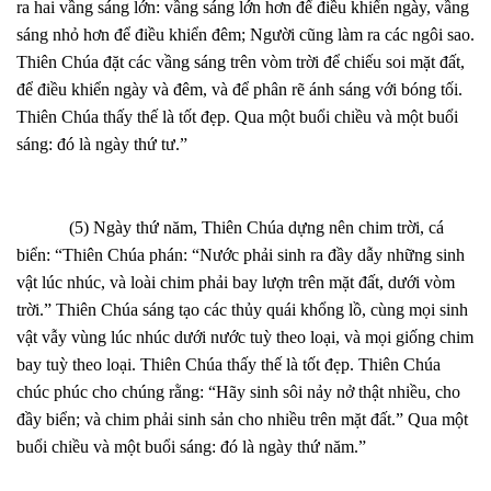
ra hai vầng sáng lớn: vầng sáng lớn hơn để điều khiển ngày, vầng
sáng nhỏ hơn để điều khiển đêm; Người cũng làm ra các ngôi sao.
Thiên Chúa đặt các vầng sáng trên vòm trời để chiếu soi mặt đất,
để điều khiển ngày và đêm, và để phân rẽ ánh sáng với bóng tối.
Thiên Chúa thấy thế là tốt đẹp. Qua một buổi chiều và một buổi
sáng: đó là ngày thứ tư.”
(5) Ngày thứ năm, Thiên Chúa dựng nên chim trời, cá
biển: “Thiên Chúa phán: “Nước phải sinh ra đầy dẫy những sinh
vật lúc nhúc, và loài chim phải bay lượn trên mặt đất, dưới vòm
trời.” Thiên Chúa sáng tạo các thủy quái khổng lồ, cùng mọi sinh
vật vẫy vùng lúc nhúc dưới nước tuỳ theo loại, và mọi giống chim
bay tuỳ theo loại. Thiên Chúa thấy thế là tốt đẹp. Thiên Chúa
chúc phúc cho chúng rằng: “Hãy sinh sôi nảy nở thật nhiều, cho
đầy biển; và chim phải sinh sản cho nhiều trên mặt đất.” Qua một
buổi chiều và một buổi sáng: đó là ngày thứ năm.”