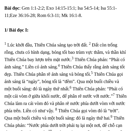
Bài đọc
: Gen 1:1-2:2; Exo 14:15-15:1; Isa 54:5-14; Isa 55:1-
11;
Eze 36:16-28; Rom 6:3-11; Mk 16:1-8.
1/ Bài đọc I:
1
2
Lúc khởi đầu, Thiên Chúa sáng tạo trời đất.
Đất còn trống
rỗng, chưa có hình dạng, bóng tối bao trùm vực thẳm, và thần khí
3
Thiên Chúa bay lượn trên mặt nước.
Thiên Chúa phán: “Phải có
4
ánh sáng.” Liền có ánh sáng.
Thiên Chúa thấy rằng ánh sáng tốt
5
đẹp. Thiên Chúa phân rẽ ánh sáng và bóng tối.
Thiên Chúa gọi
ánh sáng là “ngày”, bóng tối là “đêm”. Qua một buổi chiều và
6
một buổi sáng: đó là ngày thứ nhất.
Thiên Chúa phán: “Phải có
7
một cái vòm ở giữa khối nước, để phân rẽ nước với nước.”
Thiên
Chúa làm ra cái vòm đó và phân rẽ nước phía dưới vòm với nước
8
phía trên. Liền có như vậy.
Thiên Chúa gọi vòm đó là “trời”.
9
Qua một buổi chiều và một buổi sáng: đó là ngày thứ hai.
Thiên
Chúa phán: “Nước phía dưới trời phải tụ lại một nơi, để chỗ cạn