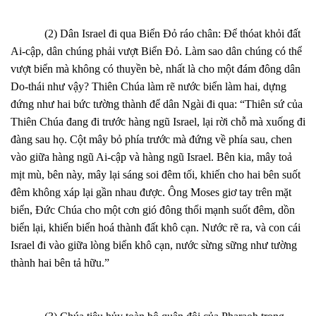
(2) Dân Israel đi qua Biển Đỏ ráo chân: Để thóat khỏi đất
Ai-cập, dân chúng phải vượt Biển Đỏ. Làm sao dân chúng có thể
vượt biển mà không có thuyền bè, nhất là cho một đám đông dân
Do-thái như vậy? Thiên Chúa làm rẽ nước biển làm hai, dựng
đứng như hai bức tường thành để dân Ngài đi qua: “Thiên sứ của
Thiên Chúa đang đi trước hàng ngũ Israel, lại rời chỗ mà xuống đi
đàng sau họ. Cột mây bỏ phía trước mà đứng về phía sau, chen
vào giữa hàng ngũ Ai-cập và hàng ngũ Israel. Bên kia, mây toả
mịt mù, bên này, mây lại sáng soi đêm tối, khiến cho hai bên suốt
đêm không xáp lại gần nhau được. Ông Moses giơ tay trên mặt
biển, Đức Chúa cho một cơn gió đông thổi mạnh suốt đêm, dồn
biển lại, khiến biển hoá thành đất khô cạn. Nước rẽ ra, và con cái
Israel đi vào giữa lòng biển khô cạn, nước sừng sững như tường
thành hai bên tả hữu.”