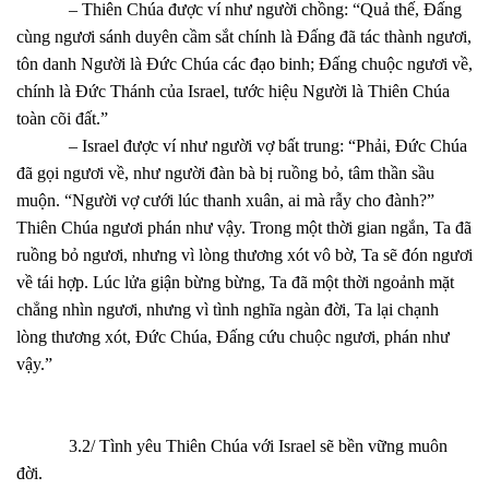
– Thiên Chúa được ví như người chồng: “Quả thế, Đấng
cùng ngươi sánh duyên cầm sắt chính là Đấng đã tác thành ngươi,
tôn danh Người là Đức Chúa các đạo binh; Đấng chuộc ngươi về,
chính là Đức Thánh của Israel, tước hiệu Người là Thiên Chúa
toàn cõi đất.”
– Israel được ví như người vợ bất trung: “Phải, Đức Chúa
đã gọi ngươi về, như người đàn bà bị ruồng bỏ, tâm thần sầu
muộn. “Người vợ cưới lúc thanh xuân, ai mà rẫy cho đành?”
Thiên Chúa ngươi phán như vậy. Trong một thời gian ngắn, Ta đã
ruồng bỏ ngươi, nhưng vì lòng thương xót vô bờ, Ta sẽ đón ngươi
về tái hợp. Lúc lửa giận bừng bừng, Ta đã một thời ngoảnh mặt
chẳng nhìn ngươi, nhưng vì tình nghĩa ngàn đời, Ta lại chạnh
lòng thương xót, Đức Chúa, Đấng cứu chuộc ngươi, phán như
vậy.”
3.2/ Tình yêu Thiên Chúa với Israel sẽ bền vững muôn
đời.