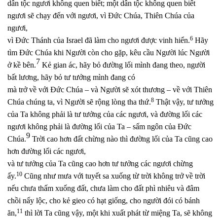
dân tộc ngươi không quen biết; một dân tộc không quen biết
ngươi sẽ chạy đến với ngươi, vì Đức Chúa, Thiên Chúa của
ngươi,
6
vì Đức Thánh của Israel đã làm cho ngươi được vinh hiển.
Hãy
tìm Đức Chúa khi Người còn cho gặp, kêu cầu Người lúc Người
7
ở kề bên.
Kẻ gian ác, hãy bỏ đường lối mình đang theo, người
bất lương, hãy bỏ tư tưởng mình đang có
mà trở về với Đức Chúa – và Người sẽ xót thương – về với Thiên
8
Chúa chúng ta, vì Người sẽ rộng lòng tha thứ.
Thật vậy, tư tưởng
của Ta không phải là tư tưởng của các ngươi, và đường lối các
ngươi không phải là đường lối của Ta – sấm ngôn của Đức
9
Chúa.
Trời cao hơn đất chừng nào thì đường lối của Ta cũng cao
hơn đường lối các ngươi,
và tư tưởng của Ta cũng cao hơn tư tưởng các ngươi chừng
10
ấy.
Cũng như mưa với tuyết sa xuống từ trời không trở về trời
nếu chưa thấm xuống đất, chưa làm cho đất phì nhiêu và đâm
chồi nẩy lộc, cho kẻ gieo có hạt giống, cho người đói có bánh
11
ăn,
thì lời Ta cũng vậy, một khi xuất phát từ miệng Ta, sẽ không