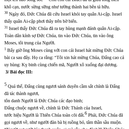
khô cạn, nước sừng sững như tường thành hai bên tả hữu.
30
Ngày đó, Đức Chúa đã cứu Israel khỏi tay quân Ai-cập. Israel
thấy quân Ai-cập phơi thây trên bờ biển.
31
Israel thấy Đức Chúa đã ra tay hùng mạnh đánh quân Ai-cập.
Toàn dân kính sợ Đức Chúa, tin vào Đức Chúa, tin vào ông
Moses, tôi trung của Người.
1
Bấy giờ ông Moses cùng với con cái Israel hát mừng Đức Chúa
bài ca sau đây. Họ ca rằng: “Tôi xin hát mừng Chúa, Đấng cao cả
uy hùng: Kỵ binh cùng chiến mã, Người xô xuống đại dương.
3/ Bài đọc III:
5
Quả thế, Đấng cùng ngươi sánh duyên cầm sắt chính là Đấng
đã tác thành ngươi,
tôn danh Người là Đức Chúa các đạo binh;
Đấng chuộc ngươi về, chính là Đức Thánh của Israel,
6
tước hiệu Người là Thiên Chúa toàn cõi đất.
Phải, Đức Chúa đã
gọi ngươi về, như người đàn bà bị ruồng bỏ, tâm thần sầu muộn.