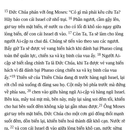
15
Đức Chúa phán với ông Moses: “Có gì mà phải kêu cứu Ta?
16
Hãy bảo con cái Israel cứ nhổ trại.
Phần ngươi, cầm gậy lên,
giơ tay trên mặt biển, rẽ nước ra cho có lối đi khô ráo ngay giữa
17
lòng biển, để con cái Israel đi vào.
Còn Ta, Ta sẽ làm cho lòng
người Ai-cập ra chai đá. Chúng sẽ tiến vào theo sau các ngươi.
Bấy giờ Ta sẽ được vẻ vang hiển hách khi đánh bại Pharao cùng
18
toàn thể quân lực, chiến xa và kỵ binh của vua ấy.
Người Ai-
cập sẽ biết rằng chính Ta là Đức Chúa, khi Ta được vẻ vang hiển
hách vì đã đánh bại Pharao cùng chiến xa và kỵ binh của vua
19
ấy.”
Thiên sứ của Thiên Chúa đang đi trước hàng ngũ Israel, lại
rời chỗ mà xuống đi đàng sau họ. Cột mây bỏ phía trước mà đứng
20
về phía sau,
chen vào giữa hàng ngũ Ai-cập và hàng ngũ Israel.
Bên kia, mây toả mịt mù, bên này, mây lại sáng soi đêm tối, khiến
21
cho hai bên suốt đêm không xáp lại gần nhau được.
Ông Moses
giơ tay trên mặt biển, Đức Chúa cho một cơn gió đông thổi mạnh
suốt đêm, dồn biển lại, khiến biển hoá thành đất khô cạn. Nước rẽ
22
ra,
và con cái Israel đi vào giữa lòng biển khô cạn, nước sừng