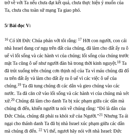
trở về với Ta nếu chưa đạt kết quả, chưa thực hiện ý muốn của
Ta, chưa chu toàn sứ mạng Ta giao phó.
5/ Bài đọc V:
16
17
Có lời Đức Chúa phán với tôi rằng:
Hỡi con người, con cái
nhà Israel đang cư ngụ trên đất của chúng, đã làm cho đất ấy ra ô
uế vì lối sống và các hành vi của chúng; lối sống của chúng trước
18
mặt Ta cũng ô uế như người đàn bà trong thời kinh nguyệt.
Ta
đã trút xuống trên chúng cơn thịnh nộ của Ta vì máu chúng đã đổ
ra trên đất ấy và làm cho đất ấy ra ô uế vì các việc ô uế của
19
chúng.
Ta đã tung chúng đi các dân và gieo chúng vào các
nước. Ta đã căn cứ vào lối sống và các hành vi của chúng mà xét
20
xử.
Chúng đã làm cho danh Ta bị xúc phạm giữa các dân mà
chúng đi đến, khiến người ta nói về chúng rằng: “Đó là dân của
21
Đức Chúa, chúng đã phải ra khỏi xứ của Người.”
Nhưng Ta ái
ngại cho thánh danh Ta đã bị nhà Israel xúc phạm giữa các dân
22
mà chúng đi đến.
Vì thế, ngươi hãy nói với nhà Israel: Đức