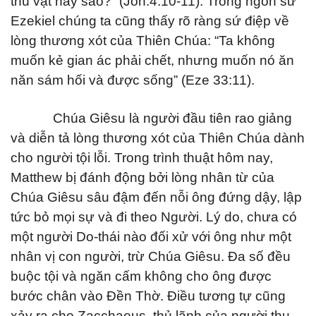
thú vật hay sao?” (Jon:4:10-11). Trong ngôn sứ
Ezekiel chúng ta cũng thấy rõ ràng sứ điệp về
lòng thương xót của Thiên Chúa: “Ta không
muốn kẻ gian ác phải chết, nhưng muốn nó ăn
năn sám hối và được sống” (Eze 33:11).
Chúa Giêsu là người đầu tiên rao giảng
và diễn tả lòng thương xót của Thiên Chúa dành
cho người tội lỗi. Trong trình thuật hôm nay,
Matthew bị đánh động bởi lòng nhân từ của
Chúa Giêsu sâu đậm đến nỗi ông đứng dậy, lập
tức bỏ mọi sự và đi theo Người. Lý do, chưa có
một người Do-thái nào đối xử với ông như một
nhân vị con người, trừ Chúa Giêsu. Đa số đều
buộc tội và ngăn cấm không cho ông được
bước chân vào Đền Thờ. Điều tương tự cũng
xảy ra cho Zacchaeus, thủ lãnh của người thu