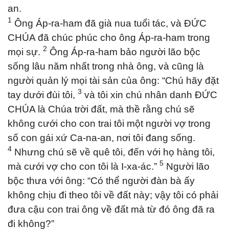
an.
1
Ông Áp-ra-ham đã già nua tuổi tác, và ĐỨC
CHÚA đã chúc phúc cho ông Áp-ra-ham trong
2
mọi sự.
Ông Áp-ra-ham bảo người lão bộc
sống lâu năm nhất trong nhà ông, và cũng là
người quản lý mọi tài sản của ông: “Chú hãy đặt
3
tay dưới đùi tôi,
và tôi xin chú nhân danh ĐỨC
CHÚA là Chúa trời đất, mà thề rằng chú sẽ
không cưới cho con trai tôi một người vợ trong
số con gái xứ Ca-na-an, nơi tôi đang sống.
4
Nhưng chú sẽ về quê tôi, đến với họ hàng tôi,
5
mà cưới vợ cho con tôi là I-xa-ác.”
Người lão
bộc thưa với ông: “Có thể người đàn bà ấy
không chịu đi theo tôi về đất này; vậy tôi có phải
đưa cậu con trai ông về đất mà từ đó ông đã ra
đi không?”