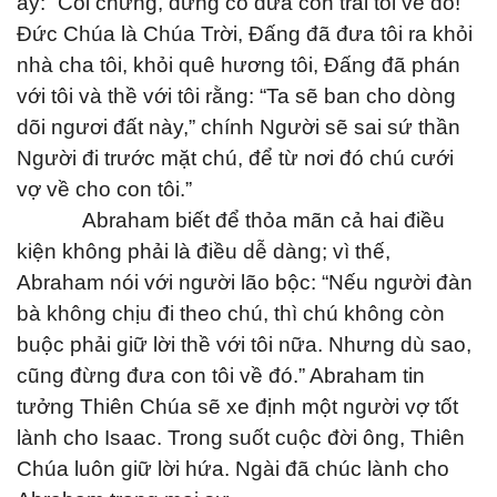
ấy: “Coi chừng, đừng có đưa con trai tôi về đó!
Đức Chúa là Chúa Trời, Đấng đã đưa tôi ra khỏi
nhà cha tôi, khỏi quê hương tôi, Đấng đã phán
với tôi và thề với tôi rằng: “Ta sẽ ban cho dòng
dõi ngươi đất này,” chính Người sẽ sai sứ thần
Người đi trước mặt chú, để từ nơi đó chú cưới
vợ về cho con tôi.”
Abraham biết để thỏa mãn cả hai điều
kiện không phải là điều dễ dàng; vì thế,
Abraham nói với người lão bộc: “Nếu người đàn
bà không chịu đi theo chú, thì chú không còn
buộc phải giữ lời thề với tôi nữa. Nhưng dù sao,
cũng đừng đưa con tôi về đó.” Abraham tin
tưởng Thiên Chúa sẽ xe định một người vợ tốt
lành cho Isaac. Trong suốt cuộc đời ông, Thiên
Chúa luôn giữ lời hứa. Ngài đã chúc lành cho