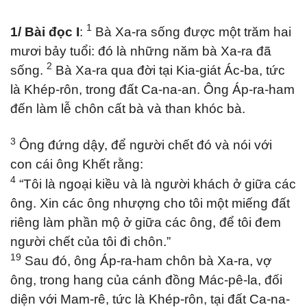
1
1/ Bài đọc I
:
Bà Xa-ra sống được một trăm hai
mươi bảy tuổi: đó là những năm bà Xa-ra đã
2
sống.
Bà Xa-ra qua đời tại Kia-giát Ác-ba, tức
là Khép-rôn, trong đất Ca-na-an. Ông Áp-ra-ham
đến làm lễ chôn cất bà và than khóc bà.
3
Ông đứng dậy, để người chết đó và nói với
con cái ông Khết rằng:
4
“Tôi là ngoại kiều và là người khách ở giữa các
ông. Xin các ông nhượng cho tôi một miếng đất
riêng làm phần mộ ở giữa các ông, để tôi đem
người chết của tôi đi chôn.”
19
Sau đó, ông Áp-ra-ham chôn bà Xa-ra, vợ
ông, trong hang của cánh đồng Mác-pê-la, đối
diện với Mam-rê, tức là Khép-rôn, tại đất Ca-na-