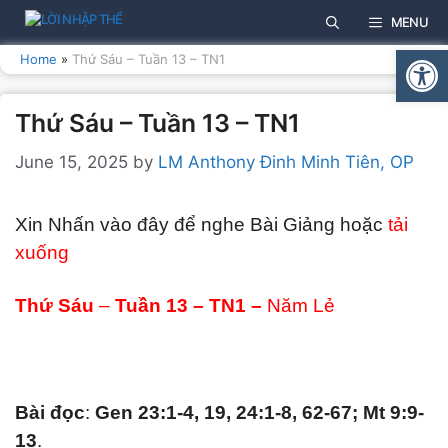
Skip
MENU
to
Open
content
Home
»
Thứ Sáu – Tuần 13 – TN1
Thứ Sáu – Tuần 13 – TN1
June 15, 2025
by
LM Anthony Đinh Minh Tiên, OP
Xin Nhấn vào đây để nghe Bài Giảng hoặc
tải
xuống
Thứ
Sáu
–
Tuần
1
3 – TN1 –
Năm Lẻ
Bài đọc
:
Gen 23:1-4, 19, 24:1-8, 62-67; Mt 9:9-
13
.