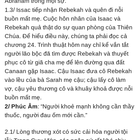
Abraham trong mọi sự.
1.3/ Issac tiếp nhận Rebekah và quên đi nỗi
buồn mất mẹ. Cuộc hôn nhân của Isaac và
Rebekah quả thật do sự quan phòng của Thiên
Chúa. Để hiểu điều này, chúng ta phải đọc cả
chương 24. Trình thuật hôm nay chỉ kể vắn tắt
người lão bộc đã tìm được Rebekah và thuyết
phục cô từ giã cha mẹ để lên đường qua đất
Canaan gặp Isaac. Cậu Isaac đưa cô Rebekah
vào lều của bà Sarah mẹ cậu; cậu lấy cô làm
vợ, cậu yêu thương cô và khuây khoả được nỗi
buồn mất mẹ.
2/ Phúc Âm
: “Người khoẻ mạnh không cần thầy
thuốc, người đau ốm mới cần.”
2.1/ Lòng thương xót có sức cải hóa người tội