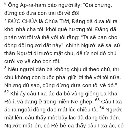
6
Ông Áp-ra-ham bảo người ấy: “Coi chừng,
đừng có đưa con trai tôi về đó!
7
ĐỨC CHÚA là Chúa Trời, Đấng đã đưa tôi ra
khỏi nhà cha tôi, khỏi quê hương tôi, Đấng đã
phán với tôi và thề với tôi rằng: “Ta sẽ ban cho
dòng dõi ngươi đất này”, chính Người sẽ sai sứ
thần Người đi trước mặt chú, để từ nơi đó chú
cưới vợ về cho con tôi.
8
Nếu người đàn bà không chịu đi theo chú, thì
chú không còn buộc phải giữ lời thề với tôi nữa.
Nhưng dù sao, cũng đừng đưa con tôi về đó.”
62
Khi ấy cậu I-xa-ác đã bỏ vùng giếng La-khai
63
Rô-i, và đang ở trong miền Ne-ghép.
Cậu I-xa-
64
ác ra ngoài đồng dạo mát lúc chiều tà.
Ngước
mắt lên, cậu thấy một bầy lạc đà đang tiến đến.
Ngước mắt lên, cô Rê-bê-ca thấy cậu I-xa-ác, cô