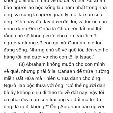
không biết một tí nào về họ cả. Vì thế, Abraham
bảo người lão bộc sống lâu năm nhất trong nhà
ông, và cũng là người quản lý mọi tài sản của
ông: “Chú hãy đặt tay dưới đùi tôi, và tôi xin chú
nhân danh Đức Chúa là Chúa trời đất, mà thề
rằng chú sẽ không cưới cho con trai tôi một
người vợ trong số con gái xứ Canaan, nơi tôi
đang sống. Nhưng chú sẽ về quê tôi, đến với họ
hàng tôi, mà cưới vợ cho con tôi là Isaac.”
(3) Abraham không muốn cho con mình
về quê, nhưng phải ở lại Canaan để thừa hưởng
miền Đất Hứa mà Thiên Chúa dành cho ông.
Người lão bộc thưa với ông: “Có thể người đàn
bà ấy không chịu đi theo tôi về đất này; vậy tôi
có phải đưa cậu con trai ông về đất mà từ đó
ông đã ra đi không?” Ông Abraham bảo người